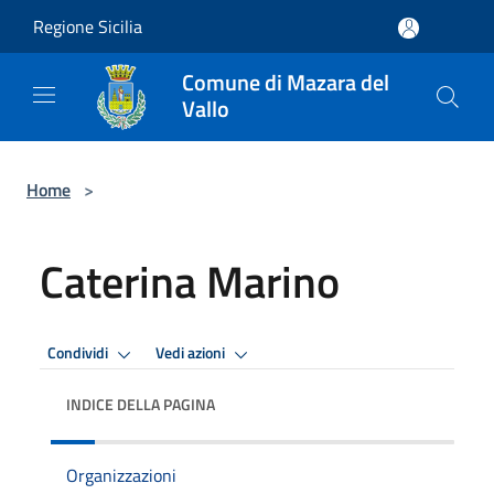
Salta al contenuto principale
Regione Sicilia
Comune di Mazara del
Vallo
Home
>
Caterina Marino
Condividi
Vedi azioni
INDICE DELLA PAGINA
Organizzazioni