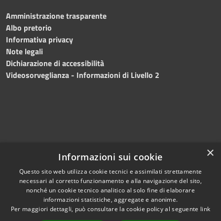
Amministrazione trasparente
Albo pretorio
Informativa privacy
Note legali
Dichiarazione di accessibilità
Videosorveglianza - Informazioni di Livello 2
×
Informazioni sui cookie
Questo sito web utilizza cookie tecnici e assimilati strettamente
necessari al corretto funzionamento e alla navigazione del sito,
RSS
Copyright © 2024 •
nonché un cookie tecnico analitico al solo fine di elaborare
Accessibilità
Comune di Mazara del
informazioni statistiche, aggregate e anonime.
Per maggiori dettagli, può consultare la cookie policy al seguente
link
Privacy
Vallo
• Powered