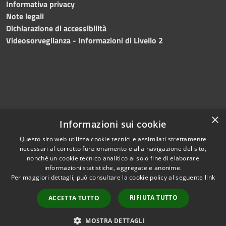
Informativa privacy
Note legali
Dichiarazione di accessibilità
Videosorveglianza - Informazioni di Livello 2
×
Informazioni sui cookie
Questo sito web utilizza cookie tecnici e assimilati strettamente
necessari al corretto funzionamento e alla navigazione del sito,
RSS
Copyright © 2024 •
nonché un cookie tecnico analitico al solo fine di elaborare
Accessibilità
Comune di Mazara del
informazioni statistiche, aggregate e anonime.
Per maggiori dettagli, può consultare la cookie policy al seguente
link
Privacy
Vallo
• Powered
Cookie
by
Municipium
•
Redazione
RIFIUTA TUTTO
ACCETTA TUTTO
Mappa del sito
Fatturazione Elettronica
MOSTRA DETTAGLI