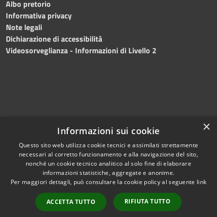
Albo pretorio
Informativa privacy
Note legali
Dichiarazione di accessibilità
Videosorveglianza - Informazioni di Livello 2
×
Informazioni sui cookie
Questo sito web utilizza cookie tecnici e assimilati strettamente
necessari al corretto funzionamento e alla navigazione del sito,
RSS
Copyright © 2024 •
nonché un cookie tecnico analitico al solo fine di elaborare
Accessibilità
Comune di Mazara del
informazioni statistiche, aggregate e anonime.
Per maggiori dettagli, può consultare la cookie policy al seguente
link
Privacy
Vallo
• Powered
Cookie
by
Municipium
•
Redazione
RIFIUTA TUTTO
ACCETTA TUTTO
Mappa del sito