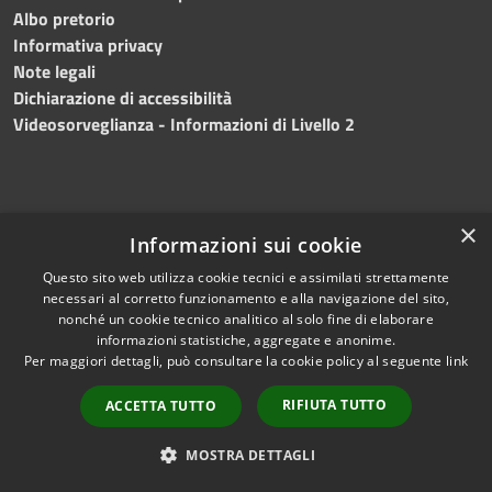
Albo pretorio
Informativa privacy
Note legali
Dichiarazione di accessibilità
Videosorveglianza - Informazioni di Livello 2
×
Informazioni sui cookie
Questo sito web utilizza cookie tecnici e assimilati strettamente
necessari al corretto funzionamento e alla navigazione del sito,
nonché un cookie tecnico analitico al solo fine di elaborare
informazioni statistiche, aggregate e anonime.
Per maggiori dettagli, può consultare la cookie policy al seguente
link
RSS
Copyright © 2024 •
Accessibilità
Comune di Mazara del
RIFIUTA TUTTO
ACCETTA TUTTO
Privacy
Vallo
• Powered
Cookie
by
Municipium
•
Redazione
MOSTRA DETTAGLI
Mappa del sito