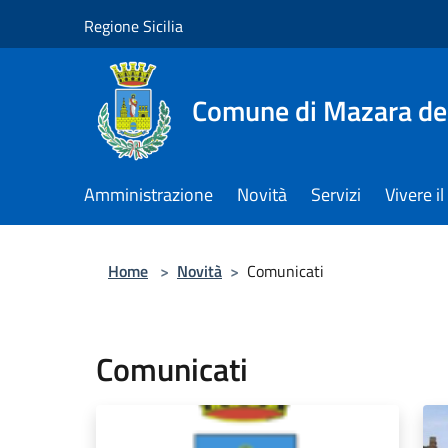
Salta al contenuto principale
Regione Sicilia
Comune di Mazara del
Amministrazione
Novità
Servizi
Vivere 
Home
>
Novità
>
Comunicati
Comunicati