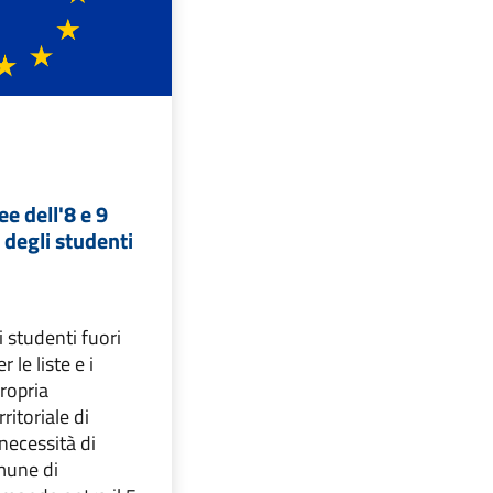
ee dell'8 e 9
 degli studenti
li studenti fuori
 le liste e i
propria
ritoriale di
 necessità di
mune di