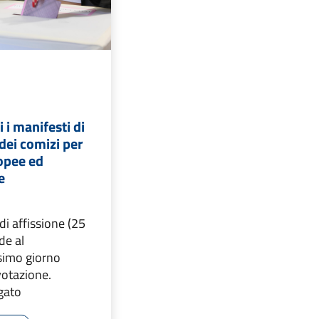
i i manifesti di
dei comizi per
ropee ed
e
di affissione (25
de al
simo giorno
votazione.
egato