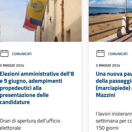
COMUNICATI
COMUNICATI
3 MAGGIO 2024
3 MAGGIO 2024
Elezioni amministrative dell'8
Una nuova pa
e 9 giugno, adempimenti
della passeggi
propedeutici alla
(marciapiede)
presentazione delle
Mazzini
candidature
I lavori iniziera
Orari di apertura dell’ufficio
settimana per c
elettorale
150 giorni