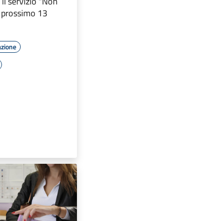
il servizio "Non
il prossimo 13
azione