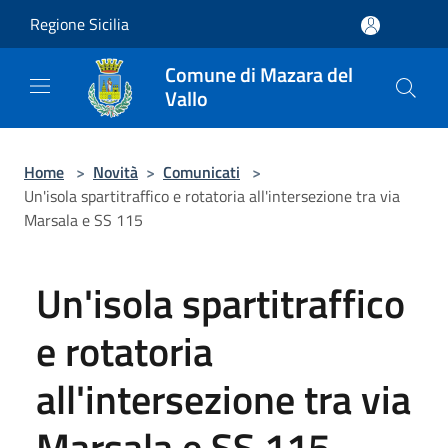
Salta al contenuto principale
Regione Sicilia
Comune di Mazara del
Vallo
Home
>
Novità
>
Comunicati
>
Un'isola spartitraffico e rotatoria all'intersezione tra via
Marsala e SS 115
Un'isola spartitraffico
e rotatoria
all'intersezione tra via
Marsala e SS 115