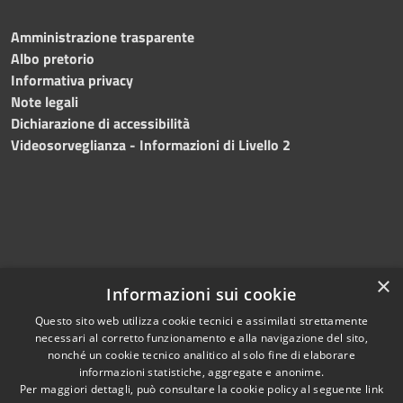
Amministrazione trasparente
Albo pretorio
Informativa privacy
Note legali
Dichiarazione di accessibilità
Videosorveglianza - Informazioni di Livello 2
×
Informazioni sui cookie
Questo sito web utilizza cookie tecnici e assimilati strettamente
necessari al corretto funzionamento e alla navigazione del sito,
RSS
Copyright © 2024 •
nonché un cookie tecnico analitico al solo fine di elaborare
informazioni statistiche, aggregate e anonime.
Accessibilità
Comune di Mazara del
Per maggiori dettagli, può consultare la cookie policy al seguente
link
Privacy
Vallo
• Powered