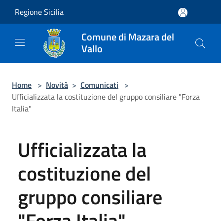
Salta al contenuto principale
Regione Sicilia
Comune di Mazara del
Vallo
Home
>
Novità
>
Comunicati
>
Ufficializzata la costituzione del gruppo consiliare "Forza
Italia"
Ufficializzata la
costituzione del
gruppo consiliare
"Forza Italia"