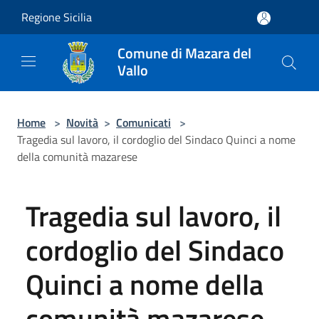
Salta al contenuto principale
Regione Sicilia
Comune di Mazara del
Vallo
Home
>
Novità
>
Comunicati
>
Tragedia sul lavoro, il cordoglio del Sindaco Quinci a nome
della comunità mazarese
Tragedia sul lavoro, il
cordoglio del Sindaco
Quinci a nome della
comunità mazarese