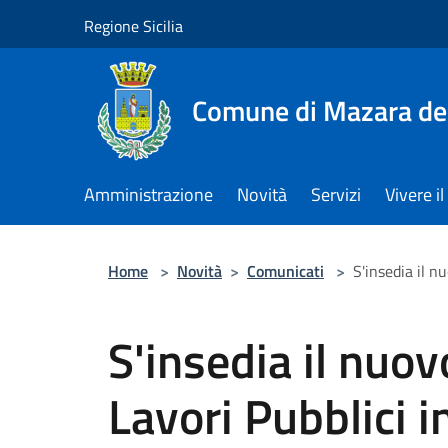
Salta al contenuto principale
Regione Sicilia
Comune di Mazara del
Amministrazione
Novità
Servizi
Vivere 
Home
>
Novità
>
Comunicati
>
S'insedia il n
S'insedia il nuov
Lavori Pubblici i