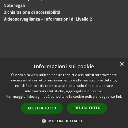
Note legali
Dichiarazione di accessibilità
Videosorveglianza - Informazioni di Livello 2
×
Informazioni sui cookie
Questo sito web utilizza cookie tecnici e assimilati strettamente
necessari al corretto funzionamento e alla navigazione del sito,
RSS
Copyright © 2024 •
nonché un cookie tecnico analitico al solo fine di elaborare
Accessibilità
Comune di Mazara del
informazioni statistiche, aggregate e anonime.
Per maggiori dettagli, può consultare la cookie policy al seguente
link
Privacy
Vallo
• Powered
Cookie
by
Municipium
•
Redazione
RIFIUTA TUTTO
ACCETTA TUTTO
Mappa del sito
Fatturazione Elettronica
MOSTRA DETTAGLI