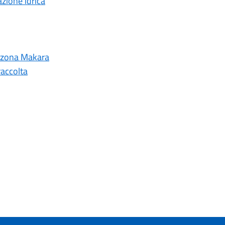
azione idrica
n zona Makara
raccolta