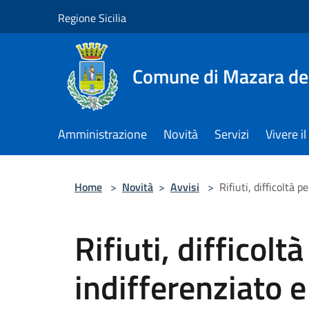
Salta al contenuto principale
Regione Sicilia
Comune di Mazara del
Amministrazione
Novità
Servizi
Vivere 
Home
>
Novità
>
Avvisi
>
Rifiuti, difficoltà 
Rifiuti, difficolt
indifferenziato e