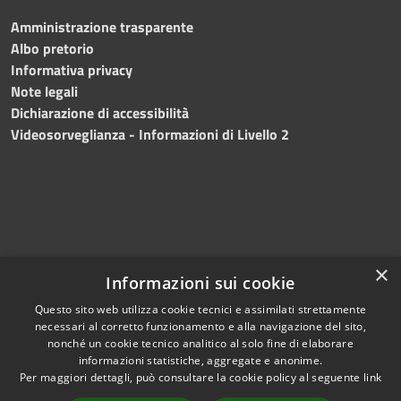
Amministrazione trasparente
Albo pretorio
Informativa privacy
Note legali
Dichiarazione di accessibilità
Videosorveglianza - Informazioni di Livello 2
×
Informazioni sui cookie
Questo sito web utilizza cookie tecnici e assimilati strettamente
necessari al corretto funzionamento e alla navigazione del sito,
RSS
Copyright © 2024 •
nonché un cookie tecnico analitico al solo fine di elaborare
Accessibilità
Comune di Mazara del
informazioni statistiche, aggregate e anonime.
Per maggiori dettagli, può consultare la cookie policy al seguente
link
Privacy
Vallo
• Powered