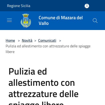
Salta al contenuto principale
Regione Sicilia
Comune di Mazara del
Vallo
Home
>
Novità
>
Comunicati
>
Pulizia ed allestimento con attrezzature delle spiagge
libere
Pulizia ed
allestimento con
attrezzature delle
spiagge libere