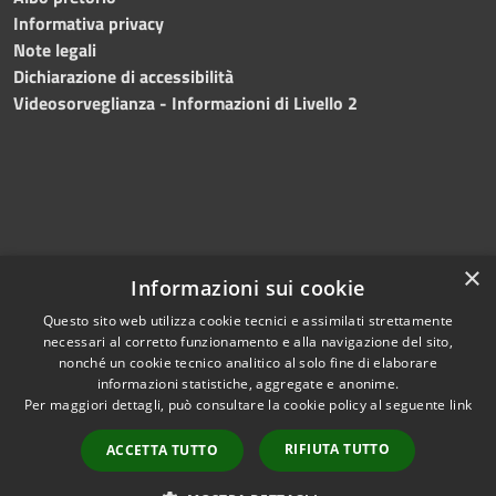
Informativa privacy
Note legali
Dichiarazione di accessibilità
Videosorveglianza - Informazioni di Livello 2
×
Informazioni sui cookie
Questo sito web utilizza cookie tecnici e assimilati strettamente
necessari al corretto funzionamento e alla navigazione del sito,
RSS
Copyright © 2024 •
nonché un cookie tecnico analitico al solo fine di elaborare
Accessibilità
Comune di Mazara del
informazioni statistiche, aggregate e anonime.
Per maggiori dettagli, può consultare la cookie policy al seguente
link
Privacy
Vallo
• Powered
Cookie
by
Municipium
•
Redazione
RIFIUTA TUTTO
ACCETTA TUTTO
Mappa del sito
Fatturazione Elettronica