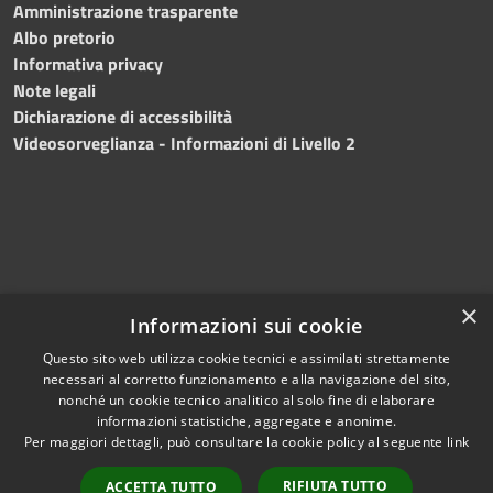
Amministrazione trasparente
Albo pretorio
Informativa privacy
Note legali
Dichiarazione di accessibilità
Videosorveglianza - Informazioni di Livello 2
×
Informazioni sui cookie
Questo sito web utilizza cookie tecnici e assimilati strettamente
necessari al corretto funzionamento e alla navigazione del sito,
RSS
Copyright © 2024 •
nonché un cookie tecnico analitico al solo fine di elaborare
Accessibilità
Comune di Mazara del
informazioni statistiche, aggregate e anonime.
Per maggiori dettagli, può consultare la cookie policy al seguente
link
Privacy
Vallo
• Powered
Cookie
by
Municipium
•
Redazione
RIFIUTA TUTTO
ACCETTA TUTTO