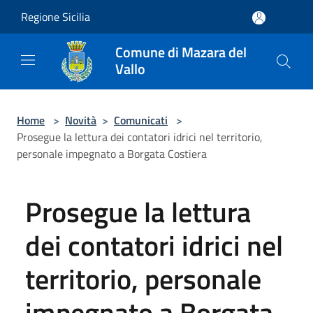
Salta al contenuto principale
Regione Sicilia
Comune di Mazara del
Vallo
Home
>
Novità
>
Comunicati
>
Prosegue la lettura dei contatori idrici nel territorio,
personale impegnato a Borgata Costiera
Prosegue la lettura
dei contatori idrici nel
territorio, personale
impegnato a Borgata