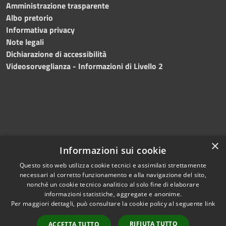
Amministrazione trasparente
Albo pretorio
Informativa privacy
Note legali
Dichiarazione di accessibilità
Videosorveglianza - Informazioni di Livello 2
×
Informazioni sui cookie
Questo sito web utilizza cookie tecnici e assimilati strettamente
necessari al corretto funzionamento e alla navigazione del sito,
RSS
Copyright © 2024 •
nonché un cookie tecnico analitico al solo fine di elaborare
Accessibilità
Comune di Mazara del
informazioni statistiche, aggregate e anonime.
Per maggiori dettagli, può consultare la cookie policy al seguente
link
Privacy
Vallo
• Powered
Cookie
by
Municipium
•
Redazione
RIFIUTA TUTTO
ACCETTA TUTTO