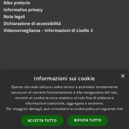
Albo pretorio
Informativa privacy
Note legali
Dichiarazione di accessibilità
Videosorveglianza - Informazioni di Livello 2
×
Informazioni sui cookie
Questo sito web utilizza cookie tecnici e assimilati strettamente
necessari al corretto funzionamento e alla navigazione del sito,
RSS
Copyright © 2024 •
nonché un cookie tecnico analitico al solo fine di elaborare
Accessibilità
Comune di Mazara del
informazioni statistiche, aggregate e anonime.
Per maggiori dettagli, può consultare la cookie policy al seguente
link
Privacy
Vallo
• Powered
Cookie
by
Municipium
•
Redazione
RIFIUTA TUTTO
ACCETTA TUTTO
Mappa del sito