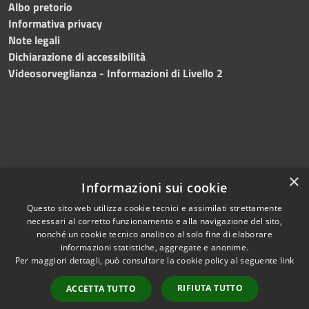
Albo pretorio
Informativa privacy
Note legali
Dichiarazione di accessibilità
Videosorveglianza - Informazioni di Livello 2
×
Informazioni sui cookie
Questo sito web utilizza cookie tecnici e assimilati strettamente
necessari al corretto funzionamento e alla navigazione del sito,
RSS
Copyright © 2024 •
nonché un cookie tecnico analitico al solo fine di elaborare
Accessibilità
Comune di Mazara del
informazioni statistiche, aggregate e anonime.
Per maggiori dettagli, può consultare la cookie policy al seguente
link
Privacy
Vallo
• Powered
Cookie
by
Municipium
•
Redazione
RIFIUTA TUTTO
ACCETTA TUTTO
Mappa del sito