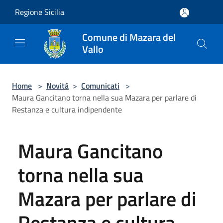
Salta al contenuto principale
Regione Sicilia
Comune di Mazara del
Vallo
Home
>
Novità
>
Comunicati
>
Maura Gancitano torna nella sua Mazara per parlare di
Restanza e cultura indipendente
Maura Gancitano
torna nella sua
Mazara per parlare di
Restanza e cultura