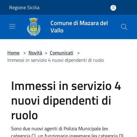
Salta al contenuto principale
Regione Sicilia
Comune di Mazara del
Vallo
Home
>
Novità
>
Comunicati
>
Immessi in servizio 4 nuovi dipendenti di ruolo
Immessi in servizio 4
nuovi dipendenti di
ruolo
Sono due nuovi agenti di Polizia Municipale (ex
categoria C), un funzionario ingegnere (ex categoria D)