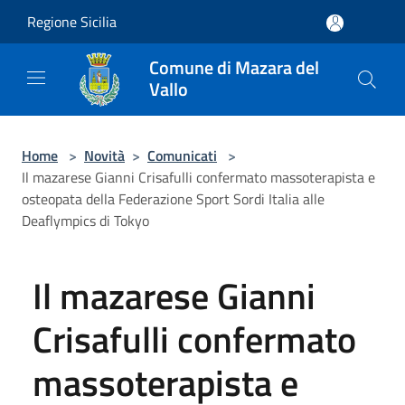
Salta al contenuto principale
Regione Sicilia
Comune di Mazara del
Vallo
Home
>
Novità
>
Comunicati
>
Il mazarese Gianni Crisafulli confermato massoterapista e
osteopata della Federazione Sport Sordi Italia alle
Deaflympics di Tokyo
Il mazarese Gianni
Crisafulli confermato
massoterapista e