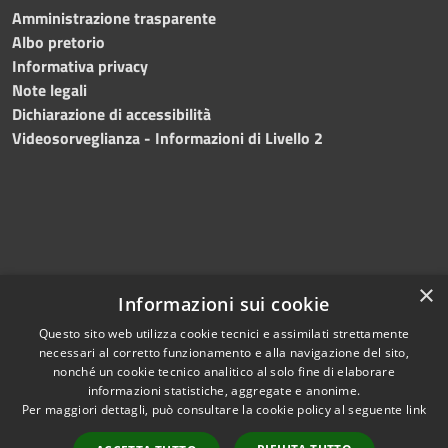
Amministrazione trasparente
Albo pretorio
Informativa privacy
Note legali
Dichiarazione di accessibilità
Videosorveglianza - Informazioni di Livello 2
×
Informazioni sui cookie
Questo sito web utilizza cookie tecnici e assimilati strettamente
necessari al corretto funzionamento e alla navigazione del sito,
RSS
Copyright © 2024 •
nonché un cookie tecnico analitico al solo fine di elaborare
Accessibilità
Comune di Mazara del
informazioni statistiche, aggregate e anonime.
Per maggiori dettagli, può consultare la cookie policy al seguente
link
Privacy
Vallo
• Powered
Cookie
by
Municipium
•
Redazione