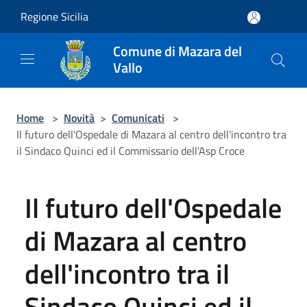
Salta al contenuto principale
Regione Sicilia
Comune di Mazara del
Vallo
Home
>
Novità
>
Comunicati
>
Il futuro dell'Ospedale di Mazara al centro dell'incontro tra
il Sindaco Quinci ed il Commissario dell'Asp Croce
Il futuro dell'Ospedale
di Mazara al centro
dell'incontro tra il
Sindaco Quinci ed il