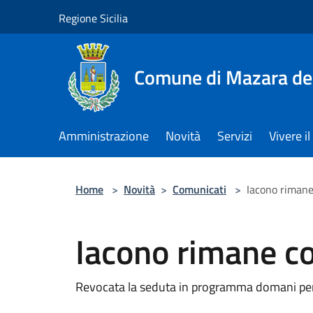
Salta al contenuto principale
Regione Sicilia
Comune di Mazara del
Amministrazione
Novità
Servizi
Vivere 
Home
>
Novità
>
Comunicati
>
Iacono rimane
Iacono rimane c
Revocata la seduta in programma domani per