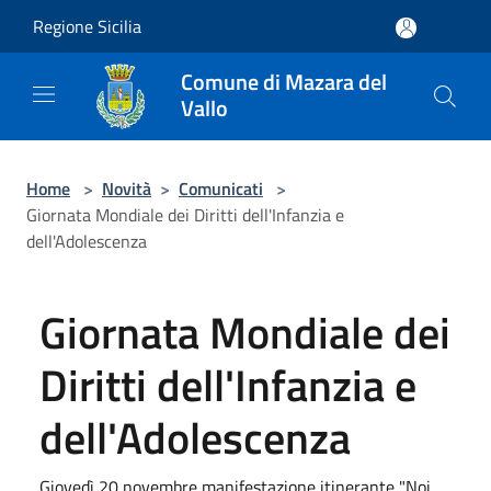
Salta al contenuto principale
Regione Sicilia
Comune di Mazara del
Vallo
Home
>
Novità
>
Comunicati
>
Giornata Mondiale dei Diritti dell'Infanzia e
dell'Adolescenza
Giornata Mondiale dei
Diritti dell'Infanzia e
dell'Adolescenza
Giovedì 20 novembre manifestazione itinerante "Noi