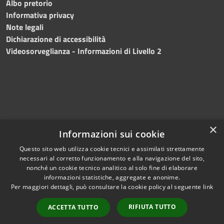
Albo pretorio
Informativa privacy
Note legali
Dichiarazione di accessibilità
Videosorveglianza - Informazioni di Livello 2
×
Informazioni sui cookie
Questo sito web utilizza cookie tecnici e assimilati strettamente
necessari al corretto funzionamento e alla navigazione del sito,
RSS
Copyright © 2024 •
nonché un cookie tecnico analitico al solo fine di elaborare
Accessibilità
Comune di Mazara del
informazioni statistiche, aggregate e anonime.
Per maggiori dettagli, può consultare la cookie policy al seguente
link
Privacy
Vallo
• Powered
Cookie
by
Municipium
•
Redazione
RIFIUTA TUTTO
ACCETTA TUTTO
Mappa del sito