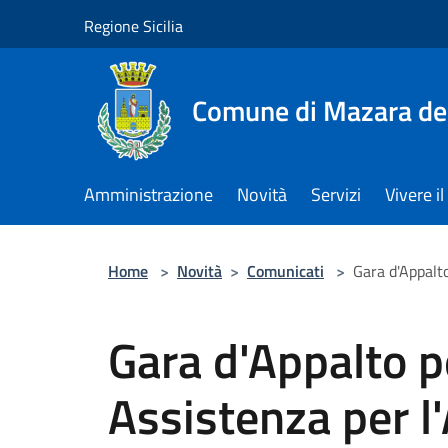
Salta al contenuto principale
Regione Sicilia
Comune di Mazara del
Amministrazione
Novità
Servizi
Vivere 
Home
>
Novità
>
Comunicati
>
Gara d'Appalto
Gara d'Appalto pe
Assistenza per l