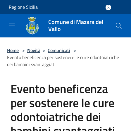
Salta al contenuto principale
Regione Sicilia
Comune di Mazara del
Vallo
Home
>
Novità
>
Comunicati
>
Evento beneficenza per sostenere le cure odontoiatriche
dei bambini svantaggiati
Evento beneficenza
per sostenere le cure
odontoiatriche dei
bambini svantaggiati