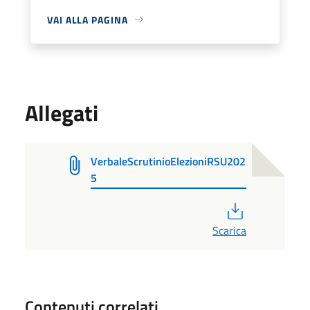
VAI ALLA PAGINA
Allegati
VerbaleScrutinioElezioniRSU202
5
PDF
Scarica
Contenuti correlati