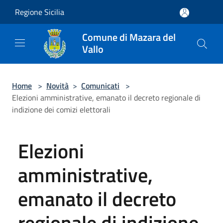
Salta al contenuto principale
Regione Sicilia
Comune di Mazara del
Vallo
Home
>
Novità
>
Comunicati
>
Elezioni amministrative, emanato il decreto regionale di
indizione dei comizi elettorali
Elezioni
amministrative,
emanato il decreto
regionale di indizione