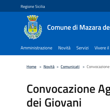
Salta al contenuto principale
Regione Sicilia
Comune di Mazara del
Amministrazione
Novità
Servizi
Vivere 
Home
>
Novità
>
Comunicati
>
Convocazione 
Convocazione Ag
dei Giovani