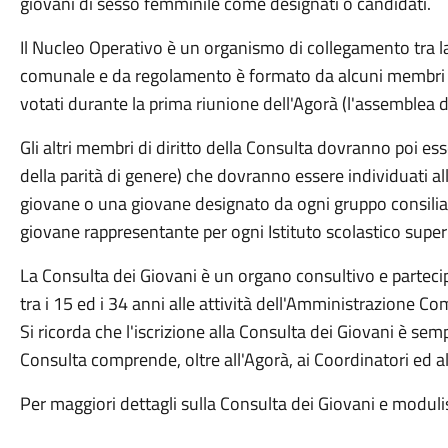
giovani di sesso femminile come designati o candidati.
Il Nucleo Operativo è un organismo di collegamento tra l
comunale e da regolamento è formato da alcuni membri d
votati durante la prima riunione dell'Agorà (l'assemblea di t
Gli altri membri di diritto della Consulta dovranno poi esse
della parità di genere) che dovranno essere individuati al
giovane o una giovane designato da ogni gruppo consilia
giovane rappresentante per ogni Istituto scolastico super
La Consulta dei Giovani è un organo consultivo e parteci
tra i 15 ed i 34 anni alle attività dell'Amministrazione C
Si ricorda che l'iscrizione alla Consulta dei Giovani è sem
Consulta comprende, oltre all'Agorà, ai Coordinatori ed al
Per maggiori dettagli sulla Consulta dei Giovani e modul