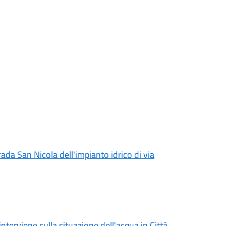
rada San Nicola dell'impianto idrico di via
erviene sulla situazione dell'acqua in Città