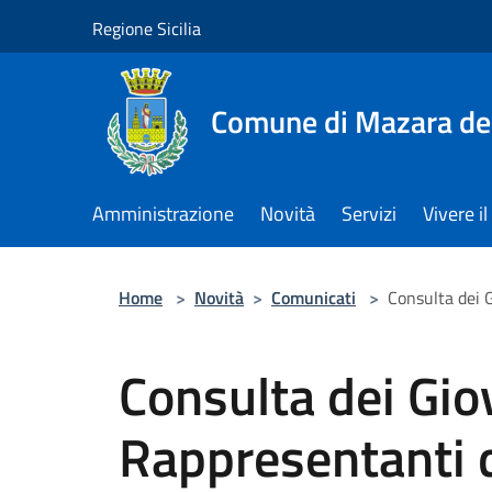
Salta al contenuto principale
Regione Sicilia
Comune di Mazara del
Amministrazione
Novità
Servizi
Vivere 
Home
>
Novità
>
Comunicati
>
Consulta dei 
Consulta dei Gio
Rappresentanti 