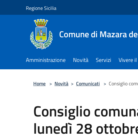
Salta al contenuto principale
Regione Sicilia
Comune di Mazara del
Amministrazione
Novità
Servizi
Vivere 
Home
>
Novità
>
Comunicati
>
Consiglio com
Consiglio comun
lunedì 28 ottobr