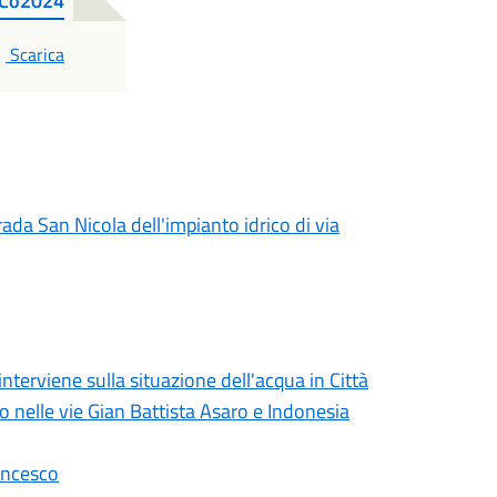
_Co2024
PDF
Scarica
rada San Nicola dell'impianto idrico di via
erviene sulla situazione dell'acqua in Città
lo nelle vie Gian Battista Asaro e Indonesia
ancesco