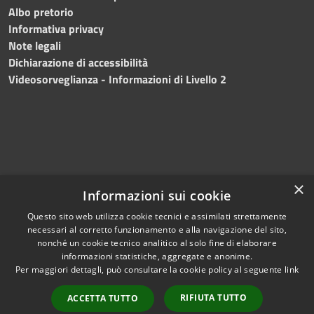
Albo pretorio
Informativa privacy
Note legali
Dichiarazione di accessibilità
Videosorveglianza - Informazioni di Livello 2
×
Informazioni sui cookie
Questo sito web utilizza cookie tecnici e assimilati strettamente
necessari al corretto funzionamento e alla navigazione del sito,
RSS
Copyright © 2024 •
nonché un cookie tecnico analitico al solo fine di elaborare
informazioni statistiche, aggregate e anonime.
Accessibilità
Comune di Mazara del
Per maggiori dettagli, può consultare la cookie policy al seguente
link
Privacy
Vallo
• Powered
Cookie
by
Municipium
•
Redazione
RIFIUTA TUTTO
ACCETTA TUTTO
Mappa del sito