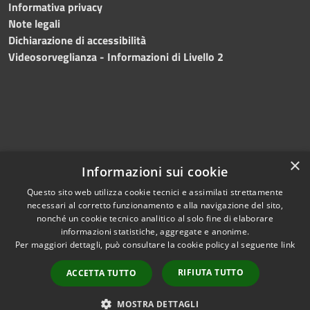
Informativa privacy
Note legali
Dichiarazione di accessibilità
Videosorveglianza - Informazioni di Livello 2
×
Informazioni sui cookie
Questo sito web utilizza cookie tecnici e assimilati strettamente
necessari al corretto funzionamento e alla navigazione del sito,
RSS
Copyright © 2024 •
nonché un cookie tecnico analitico al solo fine di elaborare
Accessibilità
Comune di Mazara del
informazioni statistiche, aggregate e anonime.
Per maggiori dettagli, può consultare la cookie policy al seguente
link
Privacy
Vallo
• Powered
Cookie
by
Municipium
•
Redazione
RIFIUTA TUTTO
ACCETTA TUTTO
Mappa del sito
Fatturazione Elettronica
MOSTRA DETTAGLI