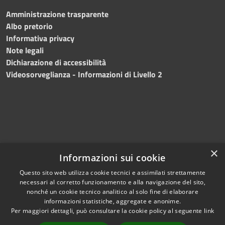
Amministrazione trasparente
Albo pretorio
Informativa privacy
Note legali
Dichiarazione di accessibilità
Videosorveglianza - Informazioni di Livello 2
×
Informazioni sui cookie
Questo sito web utilizza cookie tecnici e assimilati strettamente
necessari al corretto funzionamento e alla navigazione del sito,
RSS
Copyright © 2024 •
nonché un cookie tecnico analitico al solo fine di elaborare
Accessibilità
Comune di Mazara del
informazioni statistiche, aggregate e anonime.
Per maggiori dettagli, può consultare la cookie policy al seguente
link
Privacy
Vallo
• Powered