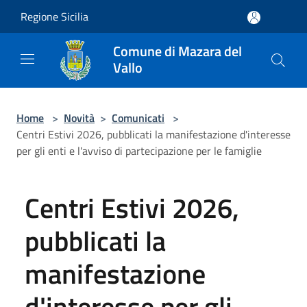
Salta al contenuto principale
Regione Sicilia
Comune di Mazara del
Vallo
Home
>
Novità
>
Comunicati
>
Centri Estivi 2026, pubblicati la manifestazione d'interesse
per gli enti e l'avviso di partecipazione per le famiglie
Centri Estivi 2026,
pubblicati la
manifestazione
d'interesse per gli