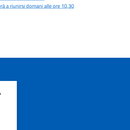
à a riunirsi domani alle ore 10,30
?