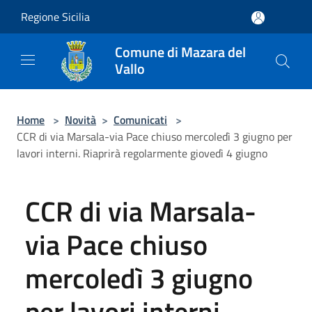
Salta al contenuto principale
Regione Sicilia
Comune di Mazara del
Vallo
Home
>
Novità
>
Comunicati
>
CCR di via Marsala-via Pace chiuso mercoledì 3 giugno per
lavori interni. Riaprirà regolarmente giovedì 4 giugno
CCR di via Marsala-
via Pace chiuso
mercoledì 3 giugno
per lavori interni.