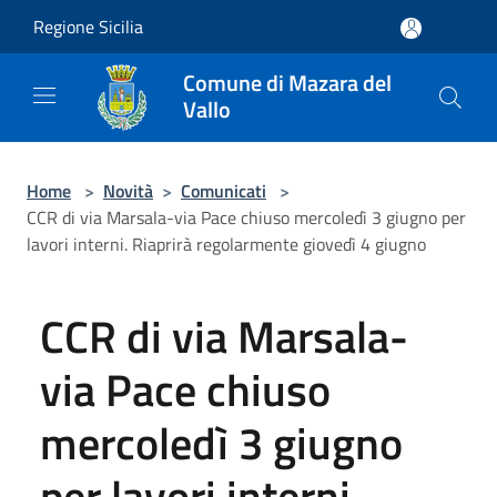
Salta al contenuto principale
Regione Sicilia
Comune di Mazara del
Vallo
Home
>
Novità
>
Comunicati
>
CCR di via Marsala-via Pace chiuso mercoledì 3 giugno per
lavori interni. Riaprirà regolarmente giovedì 4 giugno
CCR di via Marsala-
via Pace chiuso
mercoledì 3 giugno
per lavori interni.