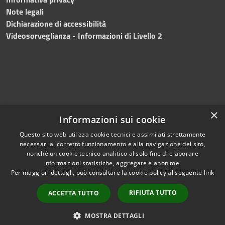
Note legali
Dichiarazione di accessibilità
Videosorveglianza - Informazioni di Livello 2
×
Informazioni sui cookie
Questo sito web utilizza cookie tecnici e assimilati strettamente
necessari al corretto funzionamento e alla navigazione del sito,
RSS
Copyright © 2024 •
nonché un cookie tecnico analitico al solo fine di elaborare
Accessibilità
Comune di Mazara del
informazioni statistiche, aggregate e anonime.
Per maggiori dettagli, può consultare la cookie policy al seguente
link
Privacy
Vallo
• Powered
Cookie
by
Municipium
•
Redazione
RIFIUTA TUTTO
ACCETTA TUTTO
Mappa del sito
Fatturazione Elettronica
MOSTRA DETTAGLI