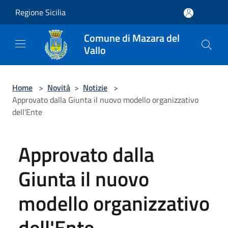
Salta al contenuto principale
Regione Sicilia
Comune di Mazara del
Vallo
Home
>
Novità
>
Notizie
>
Approvato dalla Giunta il nuovo modello organizzativo
dell'Ente
Approvato dalla
Giunta il nuovo
modello organizzativo
dell'Ente