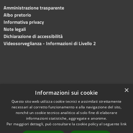
Amministrazione trasparente
Albo pretorio
Informativa privacy
Note legali
Dichiarazione di accessibilità
Videosorveglianza - Informazioni di Livello 2
×
Informazioni sui cookie
Questo sito web utilizza cookie tecnici e assimilati strettamente
necessari al corretto funzionamento e alla navigazione del sito,
RSS
Copyright © 2024 •
nonché un cookie tecnico analitico al solo fine di elaborare
Accessibilità
Comune di Mazara del
informazioni statistiche, aggregate e anonime.
Per maggiori dettagli, può consultare la cookie policy al seguente
link
Privacy
Vallo
• Powered