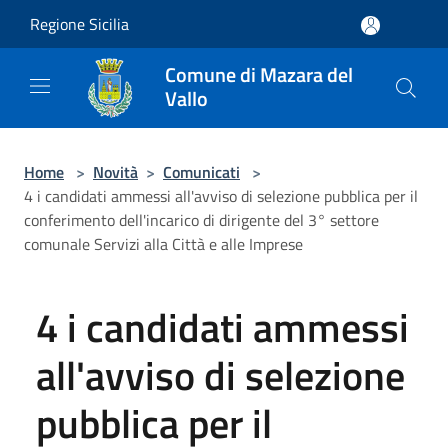
Salta al contenuto principale
Regione Sicilia
Comune di Mazara del
Vallo
Home
>
Novità
>
Comunicati
>
4 i candidati ammessi all'avviso di selezione pubblica per il
conferimento dell'incarico di dirigente del 3° settore
comunale Servizi alla Città e alle Imprese
4 i candidati ammessi
all'avviso di selezione
pubblica per il