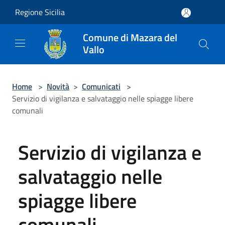
Salta al contenuto principale
Regione Sicilia
Comune di Mazara del
Vallo
Home
>
Novità
>
Comunicati
>
Servizio di vigilanza e salvataggio nelle spiagge libere
comunali
Servizio di vigilanza e
salvataggio nelle
spiagge libere
comunali