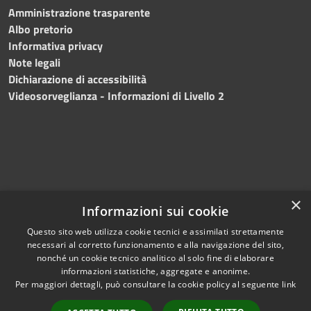
Amministrazione trasparente
Albo pretorio
Informativa privacy
Note legali
Dichiarazione di accessibilità
Videosorveglianza - Informazioni di Livello 2
×
Informazioni sui cookie
Questo sito web utilizza cookie tecnici e assimilati strettamente
necessari al corretto funzionamento e alla navigazione del sito,
RSS
Copyright © 2024 •
nonché un cookie tecnico analitico al solo fine di elaborare
Accessibilità
Comune di Mazara del
informazioni statistiche, aggregate e anonime.
Per maggiori dettagli, può consultare la cookie policy al seguente
link
Privacy
Vallo
• Powered
Cookie
by
Municipium
•
Redazione