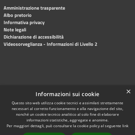
Amministrazione trasparente
Albo pretorio
Informativa privacy
Note legali
Dichiarazione di accessibilità
Videosorveglianza - Informazioni di Livello 2
×
Informazioni sui cookie
Questo sito web utilizza cookie tecnici e assimilati strettamente
necessari al corretto funzionamento e alla navigazione del sito,
RSS
Copyright © 2024 •
nonché un cookie tecnico analitico al solo fine di elaborare
Accessibilità
Comune di Mazara del
informazioni statistiche, aggregate e anonime.
Per maggiori dettagli, può consultare la cookie policy al seguente
link
Privacy
Vallo
• Powered