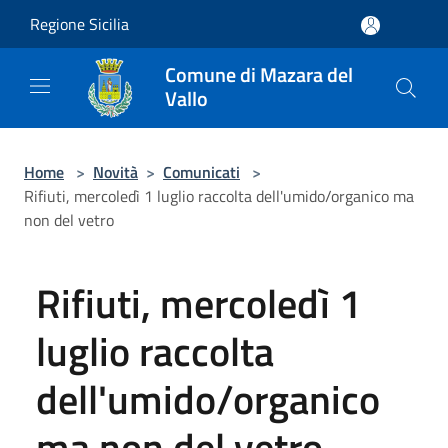
Salta al contenuto principale
Regione Sicilia
Comune di Mazara del
Vallo
Home
>
Novità
>
Comunicati
>
Rifiuti, mercoledì 1 luglio raccolta dell'umido/organico ma
non del vetro
Rifiuti, mercoledì 1
luglio raccolta
dell'umido/organico
ma non del vetro