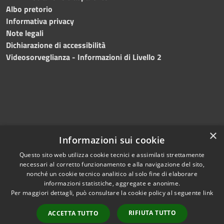
Albo pretorio
Informativa privacy
Note legali
Dichiarazione di accessibilità
Videosorveglianza - Informazioni di Livello 2
×
Informazioni sui cookie
Questo sito web utilizza cookie tecnici e assimilati strettamente
necessari al corretto funzionamento e alla navigazione del sito,
RSS
Copyright © 2024 •
nonché un cookie tecnico analitico al solo fine di elaborare
Accessibilità
Comune di Mazara del
informazioni statistiche, aggregate e anonime.
Per maggiori dettagli, può consultare la cookie policy al seguente
link
Privacy
Vallo
• Powered
Cookie
by
Municipium
•
Redazione
RIFIUTA TUTTO
ACCETTA TUTTO
Mappa del sito