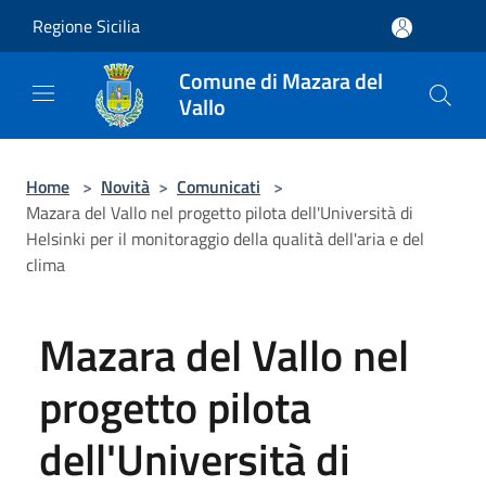
Salta al contenuto principale
Regione Sicilia
Comune di Mazara del
Vallo
Home
>
Novità
>
Comunicati
>
Mazara del Vallo nel progetto pilota dell'Università di
Helsinki per il monitoraggio della qualità dell'aria e del
clima
Mazara del Vallo nel
progetto pilota
dell'Università di