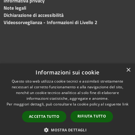
Informativa privacy
Note legali
Dichiarazione di accessibilità
Videosorveglianza - Informazioni di Livello 2
×
Informazioni sui cookie
Questo sito web utilizza cookie tecnici e assimilati strettamente
necessari al corretto funzionamento e alla navigazione del sito,
RSS
Copyright © 2024 •
nonché un cookie tecnico analitico al solo fine di elaborare
Accessibilità
Comune di Mazara del
informazioni statistiche, aggregate e anonime.
Per maggiori dettagli, può consultare la cookie policy al seguente
link
Privacy
Vallo
• Powered
Cookie
by
Municipium
•
Redazione
RIFIUTA TUTTO
ACCETTA TUTTO
Mappa del sito
Fatturazione Elettronica
MOSTRA DETTAGLI