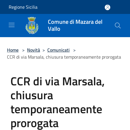
Salta al contenuto principale
Regione Sicilia
Comune di Mazara del
Vallo
Home
>
Novità
>
Comunicati
>
CCR di via Marsala, chiusura temporaneamente prorogata
CCR di via Marsala,
chiusura
temporaneamente
prorogata