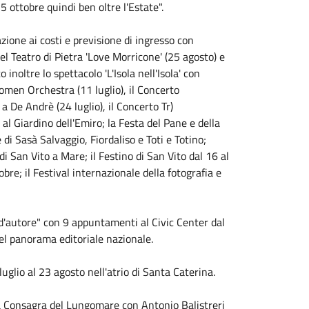
25 ottobre quindi ben oltre l'Estate".
azione ai costi e previsione di ingresso con
el Teatro di Pietra 'Love Morricone' (25 agosto) e
inoltre lo spettacolo 'L'Isola nell'Isola' con
omen Orchestra (11 luglio), il Concerto
 a De Andrè (24 luglio), il Concerto Tr)
 al Giardino dell'Emiro; la Festa del Pane e della
di Sasà Salvaggio, Fiordaliso e Toti e Totino;
di San Vito a Mare; il Festino di San Vito dal 16 al
obre; il Festival internazionale della fotografia e
o d'autore" con 9 appuntamenti al Civic Center dal
 del panorama editoriale nazionale.
glio al 23 agosto nell'atrio di Santa Caterina.
ta Consagra del Lungomare con Antonio Balistreri