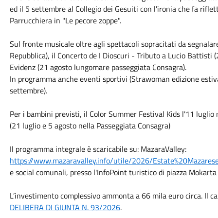
ed il 5 settembre al Collegio dei Gesuiti con l'ironia che fa rifl
Parrucchiera in "Le pecore zoppe".
Sul fronte musicale oltre agli spettacoli sopracitati da segnalare
Repubblica), il Concerto de I Dioscuri - Tributo a Lucio Battisti 
Evidenz (21 agosto lungomare passeggiata Consagra).
In programma anche eventi sportivi (Strawoman edizione estiva 
settembre).
Per i bambini previsti, il Color Summer Festival Kids l'11 luglio 
(21 luglio e 5 agosto nella Passeggiata Consagra)
Il programma integrale è scaricabile su: MazaraValley:
https://www.mazaravalley.info/utile/2026/Estate%20Mazare
e social comunali, presso l'InfoPoint turistico di piazza Mokart
L’investimento complessivo ammonta a 66 mila euro circa. Il ca
DELIBERA DI GIUNTA N. 93/2026
.