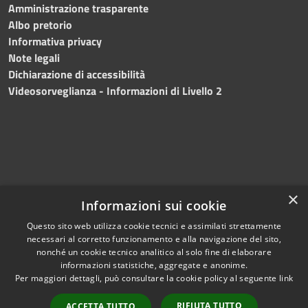
Amministrazione trasparente
Albo pretorio
Informativa privacy
Note legali
Dichiarazione di accessibilità
Videosorveglianza - Informazioni di Livello 2
×
Informazioni sui cookie
Questo sito web utilizza cookie tecnici e assimilati strettamente
necessari al corretto funzionamento e alla navigazione del sito,
RSS
Copyright © 2024 •
nonché un cookie tecnico analitico al solo fine di elaborare
Accessibilità
Comune di Mazara del
informazioni statistiche, aggregate e anonime.
Per maggiori dettagli, può consultare la cookie policy al seguente
link
Privacy
Vallo
• Powered
Cookie
by
Municipium
•
Redazione
RIFIUTA TUTTO
ACCETTA TUTTO