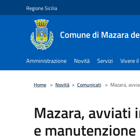
Salta al contenuto principale
Regione Sicilia
Comune di Mazara del
Amministrazione
Novità
Servizi
Vivere 
Home
>
Novità
>
Comunicati
>
Mazara, avvia
Mazara, avviati i
e manutenzione 