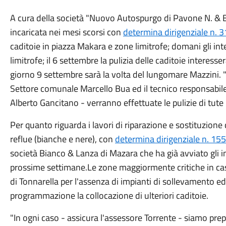
A cura della società "Nuovo Autospurgo di Pavone N. & B
incaricata nei mesi scorsi con
determina dirigenziale n.
caditoie in piazza Makara e zone limitrofe; domani gli in
limitrofe; il 6 settembre la pulizia delle caditoie interesse
giorno 9 settembre sarà la volta del lungomare Mazzini. "A
Settore comunale Marcello Bua ed il tecnico responsabil
Alberto Gancitano - verranno effettuate le pulizie di tute l
Per quanto riguarda i lavori di riparazione e sostituzione
reflue (bianche e nere), con
determina dirigenziale n. 155
società Bianco & Lanza di Mazara che ha già avviato gli i
prossime settimane.Le zone maggiormente critiche in caso
di Tonnarella per l'assenza di impianti di sollevamento ed
programmazione la collocazione di ulteriori caditoie.
"In ogni caso - assicura l'assessore Torrente - siamo prep