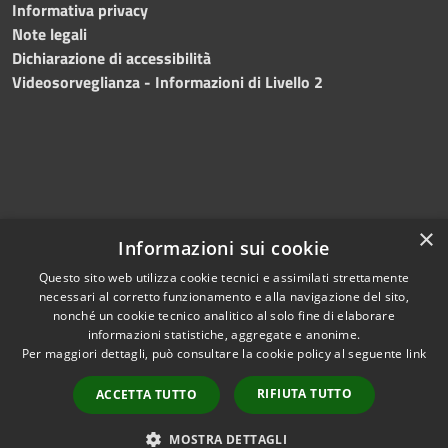
Informativa privacy
Note legali
Dichiarazione di accessibilità
Videosorveglianza - Informazioni di Livello 2
×
Informazioni sui cookie
Questo sito web utilizza cookie tecnici e assimilati strettamente
necessari al corretto funzionamento e alla navigazione del sito,
RSS
Copyright © 2024 •
nonché un cookie tecnico analitico al solo fine di elaborare
Accessibilità
Comune di Mazara del
informazioni statistiche, aggregate e anonime.
Per maggiori dettagli, può consultare la cookie policy al seguente
link
Privacy
Vallo
• Powered
Cookie
by
Municipium
•
Redazione
RIFIUTA TUTTO
ACCETTA TUTTO
Mappa del sito
Fatturazione Elettronica
MOSTRA DETTAGLI